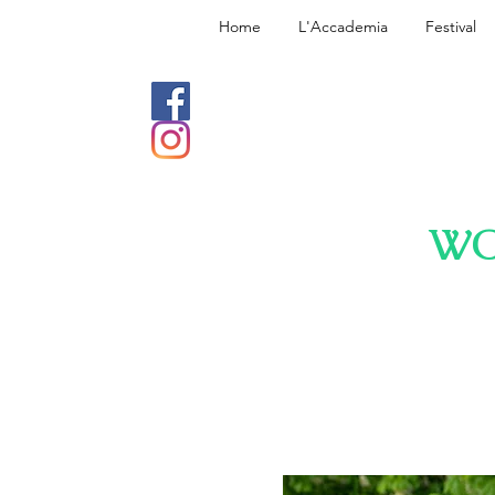
Home
L'Accademia
Festival
WO