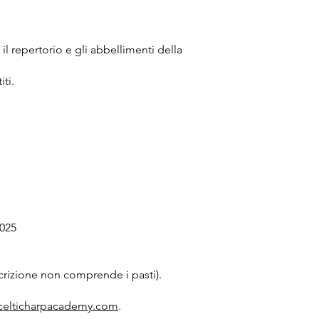
il repertorio e gli abbellimenti della
ti.
2025
scrizione non comprende i pasti).
celticharpacademy.com
.