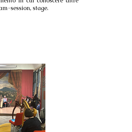
mento in cui conoscere altre
jam-session, stage.