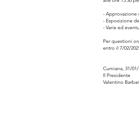
alle ore 15.30 p
- Approvazione 
- ⁠Esposizione de
- ⁠Varie ed event
Per questioni or
entro il 7/02/20
Cumiana, 31/01
Il Presidente
Valentino Barba