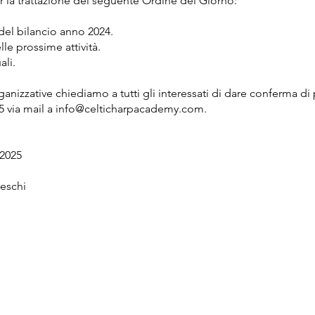
er la trattazione del seguente Ordine del Giorno:
del bilancio anno 2024.
lle prossime attività.
uali.
ganizzative chiediamo a tutti gli interessati di dare conferma di
25 via mail a info@celticharpacademy.com.
/2025
reschi